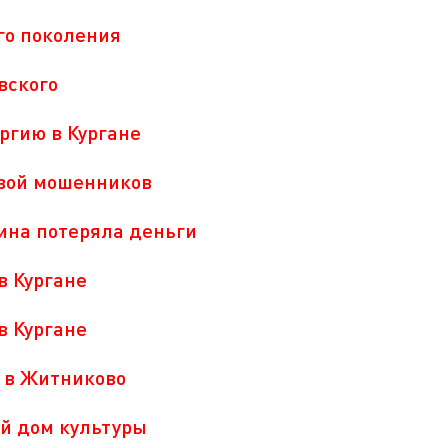
го поколения
вского
ргию в Кургане
вой мошенников
ина потеряла деньги
в Кургане
в Кургане
 в Житниково
й дом культуры