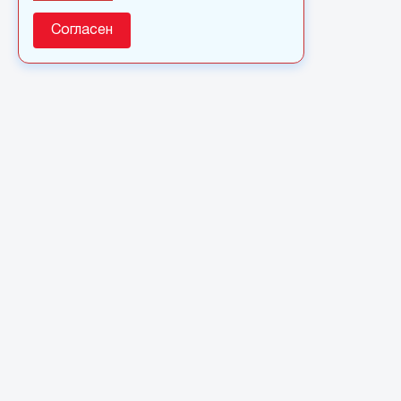
Согласен
О сайте
© 2025 Сетевое издание «Monavista» зарегистрировано 
по надзору в сфере связи, информационных технологий 
коммуникаций (Роскомнадзор) 15 августа 2016 года. Сви
регистрации ЭЛ № ФС 77 - 66827
Полное или частичное использовании материалов сайта 
только после письменного разрешения.