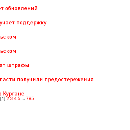
т обновлений
учает поддержку
льском
льском
зят штрафы
ласти получили предостережения
 Кургане
[1]
2
3
4
5
...
785