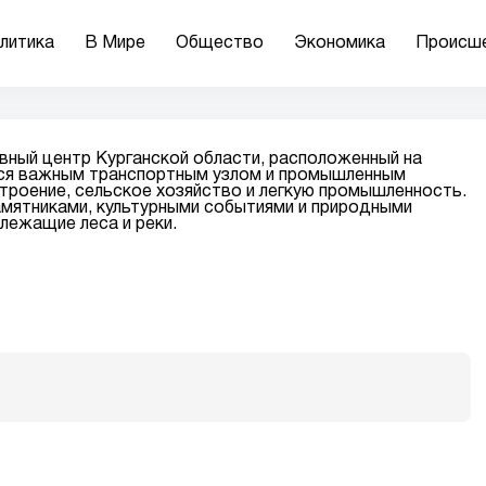
литика
В Мире
Общество
Экономика
Происш
вный центр Курганской области, расположенный на
тся важным транспортным узлом и промышленным
роение, сельское хозяйство и легкую промышленность.
амятниками, культурными событиями и природными
лежащие леса и реки.