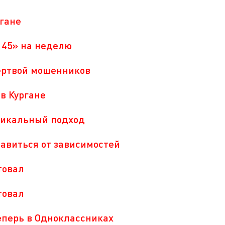
ргане
 45» на неделю
ертвой мошенников
в Кургане
уникальный подход
авиться от зависимостей
товал
товал
перь в Одноклассниках