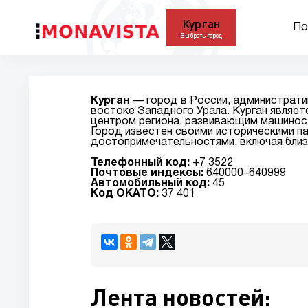
Курган
По
Выбрать город
Курган
— город в России, администрати
востоке Западного Урала. Курган являе
центром региона, развивающим машиност
Город известен своими историческими п
достопримечательностями, включая близ
Телефонный код:
+7 3522
Почтовые индексы:
640000–640999
Автомобильный код:
45
Код ОКАТО:
37 401
Лента новостей: