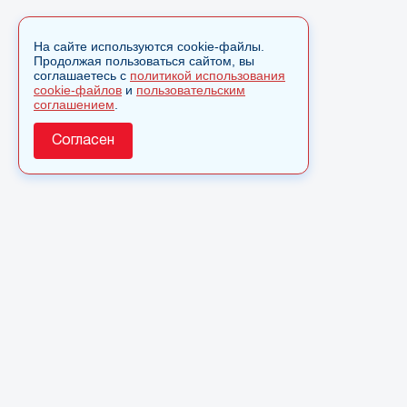
На сайте используются cookie-файлы.
Продолжая пользоваться сайтом, вы
соглашаетесь с
политикой использования
cookie-файлов
и
пользовательским
соглашением
.
Согласен
О сайте
© 2025 Сетевое издание «Monavista» зарегистрировано в
Федеральной службе по надзору в сфере связи,
информационных технологий и массовых коммуникаций
(Роскомнадзор) 15 августа 2016 года. Свидетельство о