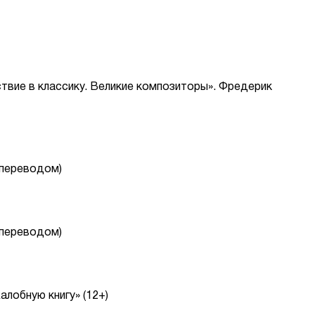
твие в классику. Великие композиторы». Фредерик
опереводом)
опереводом)
лобную книгу» (12+)